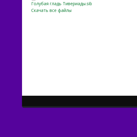
Голубая гладь Тивериады
Голубая гладь Тивериады.sib
Скачать все файлы