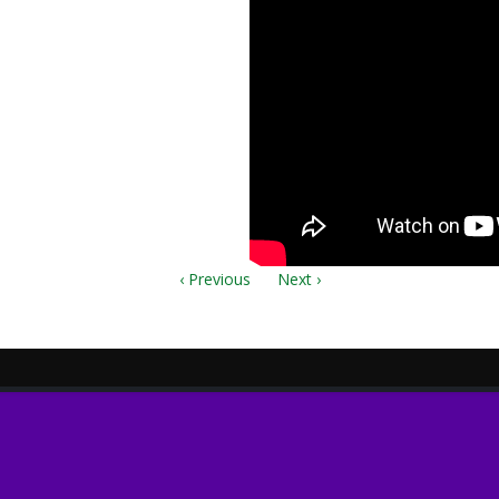
.sib
‹ Previous
Next ›