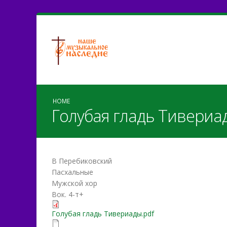
HOME
Голубая гладь Тивериа
В Перебиковский
Пасхальные
Мужской хор
Вок. 4-т+
Голубая гладь Тивериады
Голубая гладь Тивериады.pdf