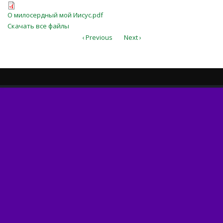
О милосердный мой Иисус.pdf
О милосердный мой Иисус.pdf
Скачать все файлы
‹ Previous
Next ›