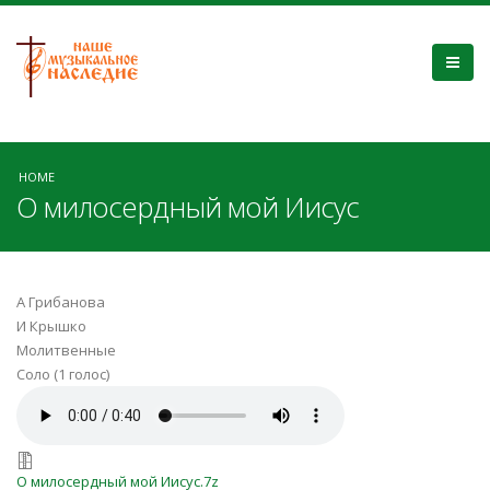
HOME
О милосердный мой Иисус
А Грибанова
И Крышко
Молитвенные
Соло (1 голос)
О милосердный мой Иисус.mp3
О милосердный мой Иисус.7z
О милосердный мой Иисус.7z