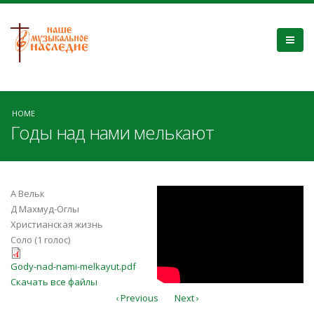
HOME
Годы над нами мелькают
Годы над нами
А Вельк
Д Махмуд-Оглы
мелькают... I
Христианская жизнь
Соло (1 голос)
Давид Махмуд-
Gody-nad-nami-melkayut.pdf
Gody-nad-nami-melkayut.pdf
Оглы
Скачать все файлы
‹ Previous
Next ›