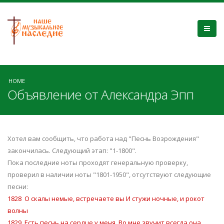
HOME
Объявление от Александра Эпп
Хотел вам сообщить, что работа над "Песнь Возрождения"
закончилась. Следующий этап: "1-1800".
Пока последние ноты проходят генеральную проверку,
проверил в наличии ноты "1801-1950", отсутствуют следующие
песни:
1828 О скалы немые, встречаете вы И стужи ночные, и рокот
волны
1829 Есть песнь на сердце у меня, Во мне звучит всегда она