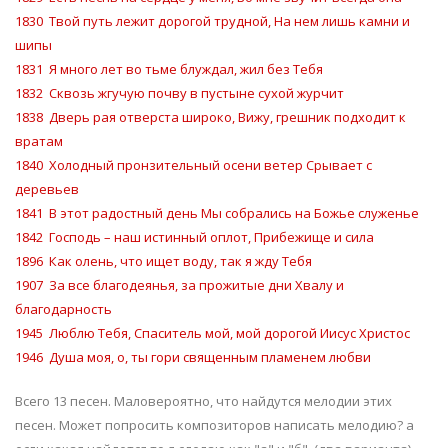
1830 Твой путь лежит дорогой трудной, На нем лишь камни и
шипы
1831 Я много лет во тьме блуждал, жил без Тебя
1832 Сквозь жгучую почву в пустыне сухой журчит
1838 Дверь рая отверста широко, Вижу, грешник подходит к
вратам
1840 Холодный пронзительный осени ветер Срывает с
деревьев
1841 В этот радостный день Мы собрались на Божье служенье
1842 Господь – наш истинный оплот, Прибежище и сила
1896 Как олень, что ищет воду, так я жду Тебя
1907 За все благодеянья, за прожитые дни Хвалу и
благодарность
1945 Люблю Тебя, Спаситель мой, мой дорогой Иисус Христос
1946 Душа моя, о, ты гори священным пламенем любви
Всего 13 песен. Маловероятно, что найдутся мелодии этих
песен. Может попросить композиторов написать мелодию? а