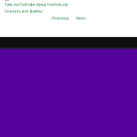
Там, на Голгофе пред толпою.zip
Там, на Голгофе пред толпою.zip
Скачать все файлы
‹ Previous
Next ›