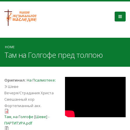
HOME
Там на Голгофе пред толпою
MDmUfZJypiQ
Оригинал:
На Псалмотеке:
Э Шеве
Вечеря/Страдания Христа
Смешанный хор
Фортепианный акк.
Там, на Голгофе [Шеве] -
Там, на Голгофе [Шеве] -
ПАРТИТУРА.pdf
ПАРТИТУРА.pdf