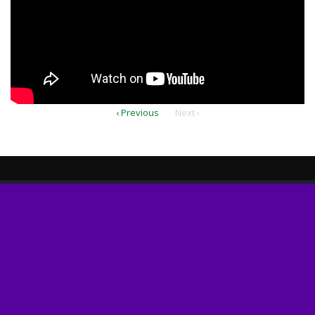
‹ Previous
Next ›