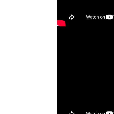
BfLQoWsuLeg