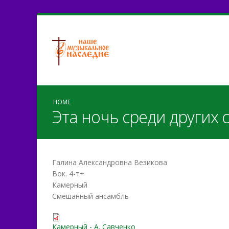
HOME
Эта ночь среди других 
Галина Александровна Везикова
Вок. 4-т+
Камерный
Смешанный ансамбль
rozhdestvenskaya-noch-pol
Камерный - А. Савченко