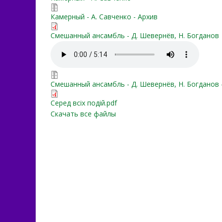
rozhdestvenskaya-noch.7z
Камерный - А. Савченко - Архив
Partituur_eta_noch_sredi_d
Смешанный ансамбль - Д. Шевернёв, Н. Богданов
eta_noch_sredi_drugih_so
eta_noch_sredi_drugih_sobi
Смешанный ансамбль - Д. Шевернёв, Н. Богданов 
Серед всіх подій.pdf
Серед всіх подій.pdf
Скачать все файлы