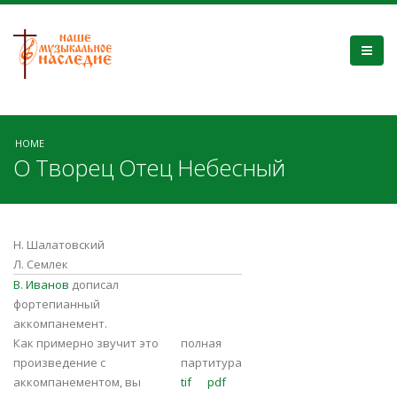
HOME
О Творец Отец Небесный
Н. Шалатовский
Л. Семлек
В. Иванов
дописал
фортепианный
аккомпанемент.
Как примерно звучит это
полная
произведение с
партитура
аккомпанементом, вы
tif
pdf