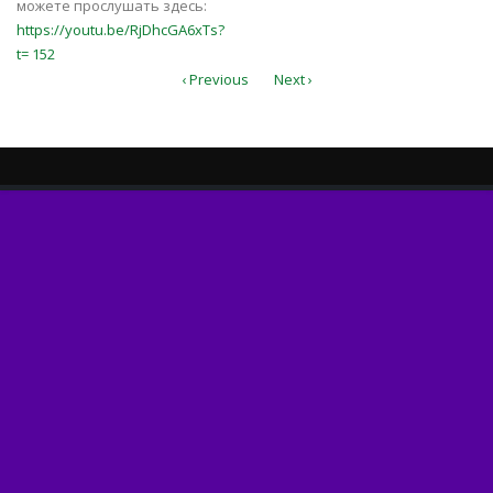
можете прослушать здесь:
https://youtu.be/RjDhcGA6xTs?
t= 152
‹ Previous
Next ›