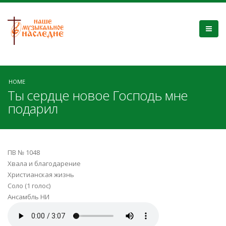
HOME
Ты сердце новое Господь мне
подарил
ПВ № 1048
Хвала и благодарение
Христианская жизнь
Соло (1 голос)
Ансамбль НИ
Ты сердце новое.mp3