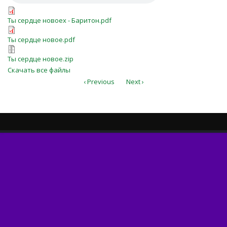
Ты сердце новоеx - Баритон.pdf
Ты сердце новоеx - Баритон.pdf
Ты сердце новое.pdf
Ты сердце новое.pdf
Ты сердце новое.zip
Ты сердце новое.zip
Скачать все файлы
‹ Previous
Next ›