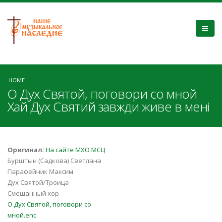
HOME
О Дух Святой, поговори со мной
Хай Дух Святий завжди живе в мені
Оригинал:
На сайте МХО МСЦ
Бурштын (Садкова) Светлана
Парафейник Максим
Дух Святой/Троица
Смешанный хор
О Дух Святой, поговори со
мной.enc