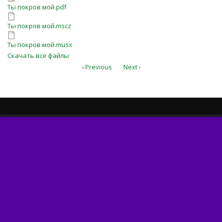
Ты покров мой.pdf
Ты покров мой.pdf
Ты покров мой.mscz
Ты покров мой.mscz
Ты покров мой.musx
Ты покров мой.musx
Скачать все файлы
‹ Previous
Next ›