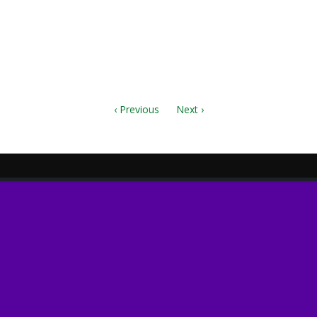
f
‹ Previous
Next ›