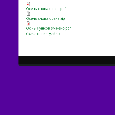
Осень снова осень.pdf
Осень снова осень.pdf
Осень снова осень.zip
Осень снова осень.zip
Осінь Пушков змінено.pd
Осінь Пушков змінено.pdf
Скачать все файлы