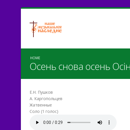
HOME
Осень снова осень Осін
Е.Н. Пушков
А. Каргопольцев
Жатвенные
Соло (1 голос)
Осень снова осень.mp3