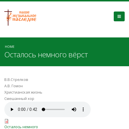
HOME
Осталось немного вёрст
В.В.Стрелков
А.В. Гомон
Христианская жизнь
Смешанный хор
Осталось немного
вёрст(редакция).mp3
Осталось немного
Осталось немного