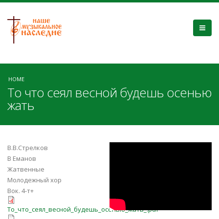
HOME
То что сеял весной будешь осенью
жать
fXK2X3zSyeI
В.В.Стрелков
В Еманов
Жатвенные
Молодежный хор
Вок. 4-т+
То_что_сеял_весной_будешь_осе
То_что_сеял_весной_будешь_осенью_жать_.pdf