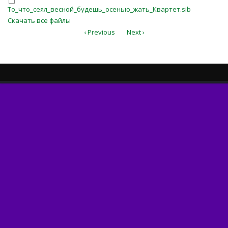
То_что_сеял_весной_будешь_осен
То_что_сеял_весной_будешь_осенью_жать_Квартет.sib
Скачать все файлы
‹ Previous
Next ›