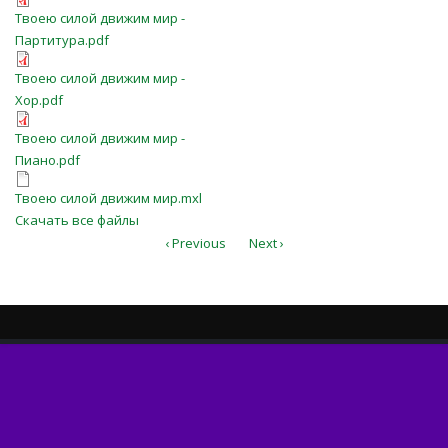
Твоею силой движим мир -
Твоею силой движим мир -
Партитура.pdf
Партитура.pdf
Твоею силой движим мир -
Твоею силой движим мир -
Хор.pdf
Хор.pdf
Твоею силой движим мир -
Твоею силой движим мир -
Пиано.pdf
Пиано.pdf
Твоею силой движим мир.mxl
Твоею силой движим мир.mxl
Скачать все файлы
‹ Previous
Next ›