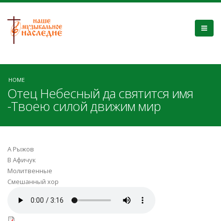
HOME
Отец Небесный да святится имя
-Твоею силой движим мир
А Рыжов
В Афичук
Молитвенные
Смешанный хор
Твоею силой движим мир.mp3