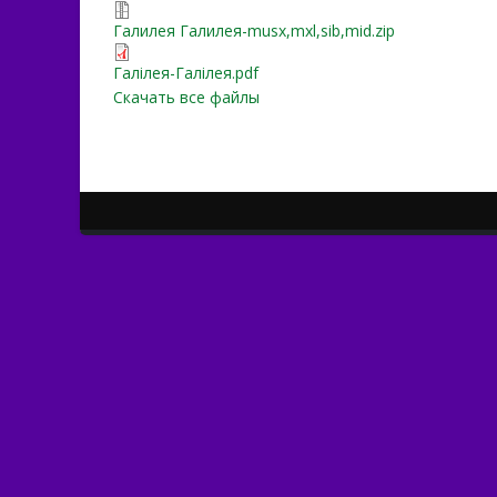
Галилея Галилея-musx,mxl,
Галилея Галилея-musx,mxl,sib,mid.zip
Галілея-Галілея.pdf
Галілея-Галілея.pdf
Скачать все файлы