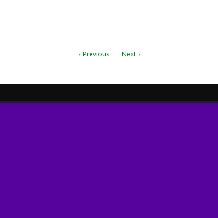
sib,mid.zip
‹ Previous
Next ›