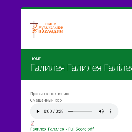
HOME
Галилея Галилея Галіле
Призыв к покаянию
Смешанный хор
Галилея Галилея.mp3
Галилея Галилея - Full Sco
Галилея Галилея - Full Score.pdf