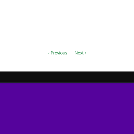
еки...(ХОР)(1).pdf
векиSATB.pdf
веки.musx
‹ Previous
Next ›