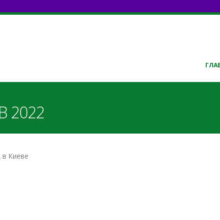
ГЛА
В 2022
 в Киеве
авеки.mp3