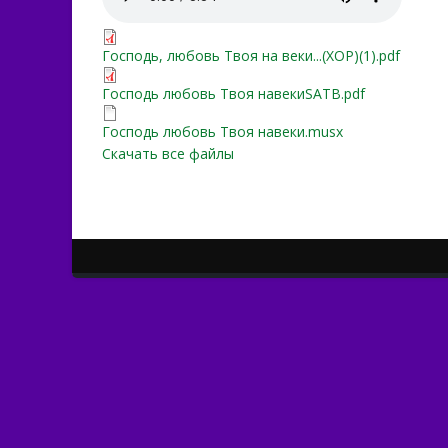
Господь, любовь Твоя на в
Господь, любовь Твоя на веки...(ХОР)(1).pdf
Господь любовь Твоя на
Господь любовь Твоя навекиSATB.pdf
Господь любовь Твоя на
Господь любовь Твоя навеки.musx
Скачать все файлы