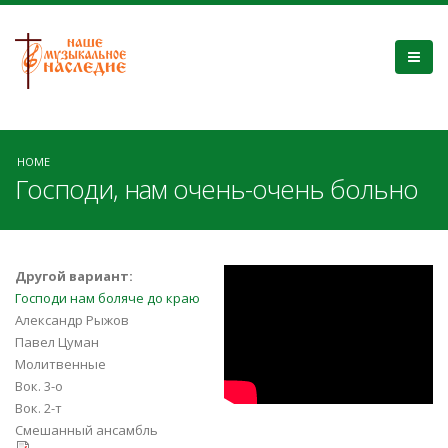
HOME
Господи, нам очень-очень больно
JCgT4U5HGBw
Другой вариант:
Господи нам боляче до краю
Александр Рыжов
Павел Цуман
Молитвенные
Вок. 3-о
Вок. 2-т
Смешанный ансамбль