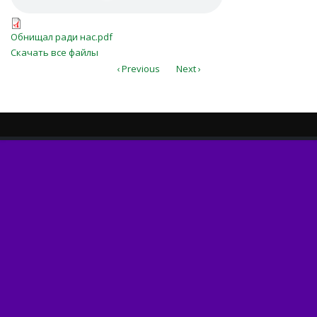
Обнищал ради нас.pdf
Обнищал ради нас.pdf
Скачать все файлы
‹ Previous
Next ›