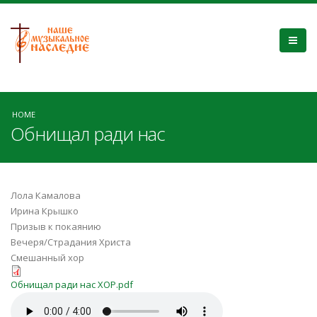
HOME
Обнищал ради нас
Лола Камалова
Ирина Крышко
Призыв к покаянию
Вечеря/Страдания Христа
Смешанный хор
Обнищал ради нас ХОР.pdf
Обнищал ради нас ХОР.pdf
Обнищал ради нас.mp3