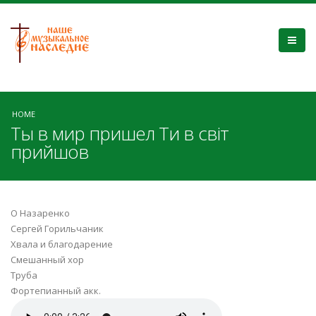
HOME
Ты в мир пришел Ти в світ
прийшов
О Назаренко
Сергей Горильчаник
Хвала и благодарение
Смешанный хор
Труба
Фортепианный акк.
Тебе Господь хочу воспеть.mp3