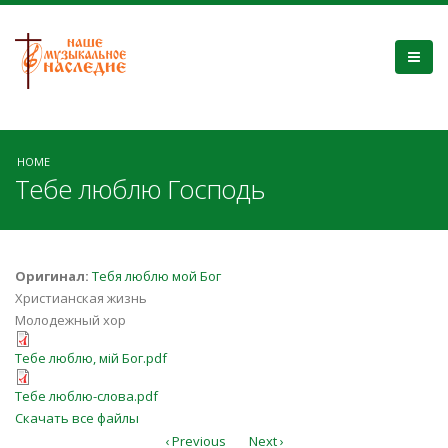
HOME
Тебе люблю Господь
Оригинал:
Тебя люблю мой Бог
Христианская жизнь
Молодежный хор
Тебе люблю, мій Бог.pdf
Тебе люблю, мій Бог.pdf
Тебе люблю-слова.pdf
Тебе люблю-слова.pdf
Скачать все файлы
‹ Previous
Next ›