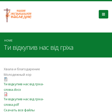
HOME
Ти відкупив нас від гріха
Хвала и благодарение
Молодежный хор
Ти відкупив нас від гріха-
Ти відкупив нас від гріха-
слова.docx
слова.docx
Ти відкупив нас від гріха-
Ти відкупив нас від гріха-
слова.pdf
слова.pdf
Скачать все файлы