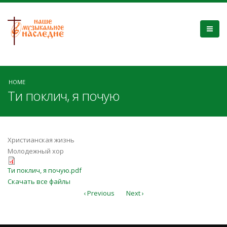
HOME
Ти поклич, я почую
Христианская жизнь
Молодежный хор
Ти поклич, я почую.pdf
Ти поклич, я почую.pdf
Скачать все файлы
‹ Previous
Next ›