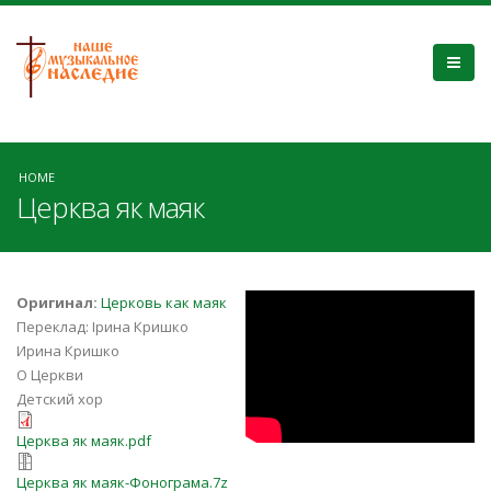
HOME
Церква як маяк
OiqmJ1XwUGY
Оригинал:
Церковь как маяк
Переклад: Ірина Кришко
Ирина Кришко
О Церкви
Детский хор
Церква як маяк.pdf
Церква як маяк.pdf
Церква як маяк-Фонограма.7z
Церква як маяк-Фонограма.7z