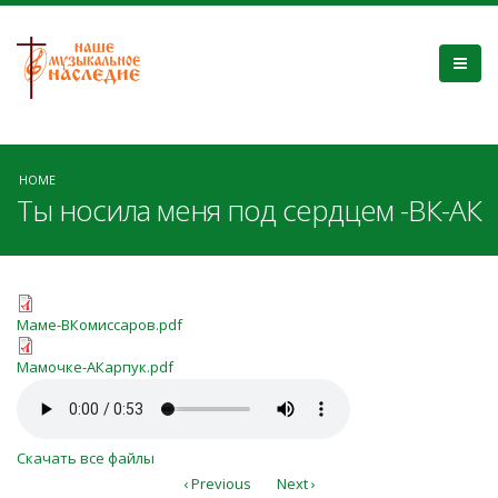
HOME
Ты носила меня под сердцем -ВК-АК
Маме-ВКомиссаров.pdf
Маме-ВКомиссаров.pdf
Мамочке-АКарпук.pdf
Мамочке-АКарпук.pdf
Маме.mp3
Скачать все файлы
‹ Previous
Next ›