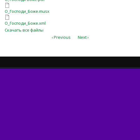
О_Господи_Боже.musx
О_Господи_Боже.musx
О_Господи_Боже.xml
О_Господи_Боже.xml
Скачать все файлы
‹ Previous
Next ›