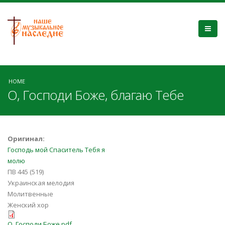
HOME
О, Господи Боже, благаю Тебе
Оригинал:
Господь мой Спаситель Тебя я
молю
ПВ 445 (519)
Украинская мелодия
Молитвенные
Женский хор
О, Господи Боже.pdf
О, Господи Боже.pdf