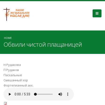
HOME
Обвили чистой плащаницей
Н Рудакова
П Рудаков
Пасхальные
Смешанный хор
Фортепианный акк.
Обвили чистой плащаницей.mp3