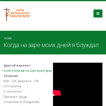
HOME
Когда на заре моих дней я блуждал
m6KecZL9Ee4
Другой вариант:
Коли я блукав на зорі юних днів
Сборник:
ЮИ - 129, Джерела - 178
Н.П. Храпов
К. Лунченко
Призыв к труду
fsdIBlaV6LU
Утешение и ободрение