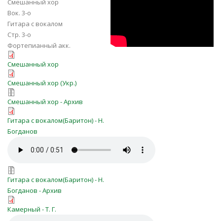
Смешанный хор
Вок. 3-о
Гитара с вокалом
Стр. 3-о
Фортепианный акк.
kogda-na-zare-moih-dney.pdf
Смешанный хор
kogda-na-zare-moih-dney-ukr.pdf
Смешанный хор (Укр.)
kogda-na-zare-moih-dney_0.zip
Смешанный хор - Архив
Когда на заре моих дней я
Гитара с вокалом(Баритон) - Н.
блуждал ЮИ № 129.pdf
Богданов
Когда на заре моих дней я
блуждал ЮИ № 129.mp3
kogda_na_zare_moih_dney_(YUI_№12
Гитара с вокалом(Баритон) - Н.
Богданов - Архив
Когда на заре-п-ра.pdf
Камерный - Т. Г.