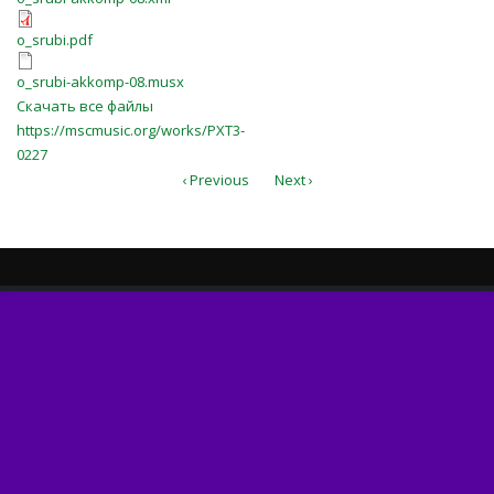
o_srubi.pdf
o_srubi.pdf
o_srubi-akkomp-08.musx
o_srubi-akkomp-08.musx
Скачать все файлы
https://mscmusic.org/works/PXT3-
0227
‹ Previous
Next ›