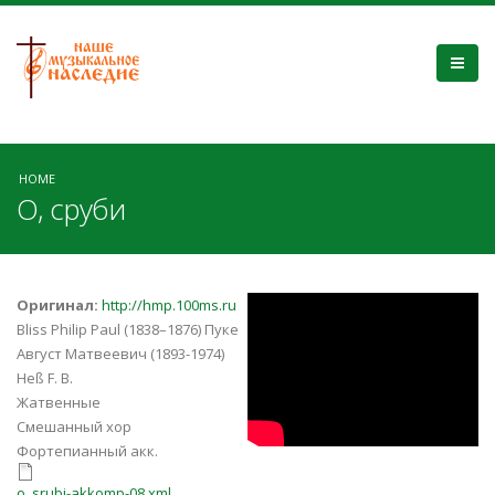
HOME
О, сруби
SWOy3dQmqSs
Оригинал:
http://hmp.100ms.ru
Bliss Philip Paul (1838–1876) Пуке
Август Матвеевич (1893-1974)
Heß F. B.
Жатвенные
Смешанный хор
Фортепианный акк.
o_srubi-akkomp-08.xml
o_srubi-akkomp-08.xml