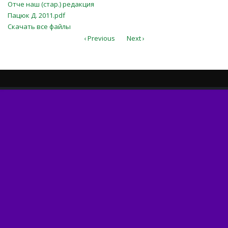
Отче наш (стар.) редакция Пацюк
Отче наш (стар.) редакция
Д. 2011.pdf
Пацюк Д. 2011.pdf
Скачать все файлы
‹ Previous
Next ›