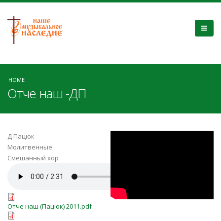
HOME
Отче наш -ДП
TxDZUhwEl6E
Д Пацюк
Молитвенные
Смешанный хор
Our_Father.MID.mp3
Отче наш (Пацюк) 2011.pdf
Отче наш (Пацюк) 2011.pdf