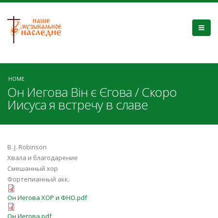
HOME
Он Иегова Він є Єгова / Скоро
Иисуса я встречу в славе
В. J. Robinson
Хвала и благодарение
Смешанный хор
Фортепианный акк.
Он Иегова ХОР и ФНО.pdf
Он Иегова ХОР и ФНО.pdf
Он Иегова.pdf
Он Иегова.pdf