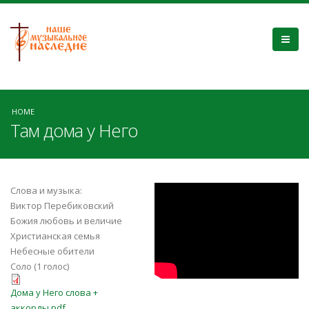
HOME
Там дома у Него
4Za_MTUW1mo
Слова и музыка:
Виктор Перебиковский
Божия любовь и величие
Христианская семья
Небесные обители
Соло (1 голос)
Дома у Него слова + аккорды.pdf
Дома у Него слова +
аккорды.pdf