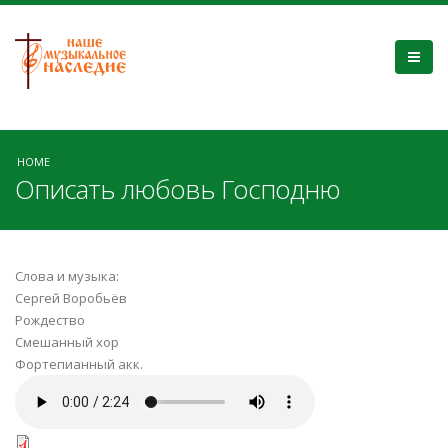
HOME
Описать любовь Господню
Слова и музыка:
Сергей Воробьёв
Рождество
Смешанный хор
Фортепианный акк.
Описать любовь Господню.mp3