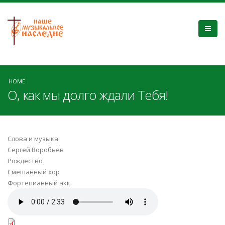
HOME
О, как мы долго ждали Тебя!
Слова и музыка:
Сергей Воробьёв
Рождество
Смешанный хор
Фортепианный акк.
О, как мы долго ждали Тебя!.mp3