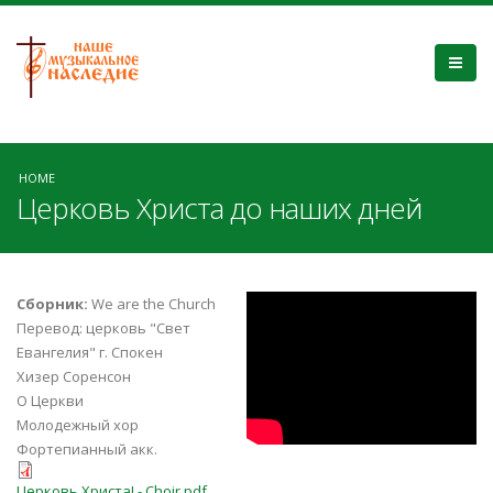
HOME
Церковь Христа до наших дней
9FizxCC07fY
Сборник:
We are the Church
Перевод: церковь "Свет
Евангелия" г. Спокен
Хизер Соренсон
О Церкви
Молодежный хор
Фортепианный акк.
Церковь Христа! - Choir.pdf
Церковь Христа! - Choir.pdf