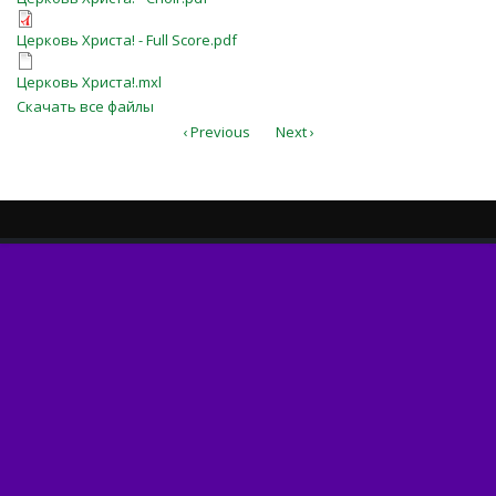
Церковь Христа! - Full Score.pdf
Церковь Христа! - Full Score.pdf
Церковь Христа!.mxl
Церковь Христа!.mxl
Скачать все файлы
‹ Previous
Next ›