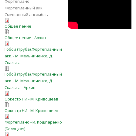
Фортепиано
Фортепианный акк.
Смешанный ансамбль
o-Bozhe-Bozhe-daj-mne-sily-080.pdf
Общее пение
o-Bozhe-Bozhe-daj-mne-sily-080.7z
Общее пение - Архив
О Боже.pdf
Гобой (труба),Фортепианный
акк. - М. Мельниченко, Д.
Скалыга
О Боже-все-партии.7z
Гобой (труба),Фортепианный
акк. - М. Мельниченко, Д.
Скалыга - Архив
o-Bozhe-Bozhe-daj-mne-sily-nar.pdf
Оркестр НИ - М. Кривошеев
o-Bozhe-Bozhe-daj-mne-sily-nar.7z
Оркестр НИ - М. Кривошеев
o-Bozhe-Bozhe-day-mne-
Фортепиано - И. Кошпаренко
(92)-1var.pdf
(Белоцкая)