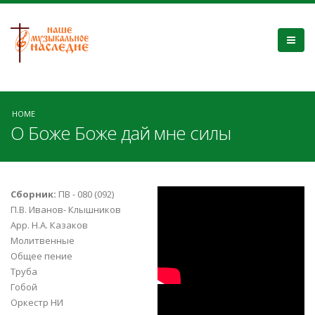
HOME
О Боже Боже дай мне силы
pHMpzGqqMpo
Сборник:
ПВ - 080 (092)
П.В. Иванов- Клышников
Арр. Н.А. Казаков
Молитвенные
Общее пение
Труба
Гобой
bdwrgGaVz4M
Оркестр НИ