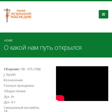
HOME
О какой нам путь открылся
8l-jm8jJCcY
Сборник:
ПВ - 675 (768)
J. Wyeth
Вознесение
Разные праздники
Общее пение
Дух. 6+
Дух. 4-т
Смешанный ансамбль