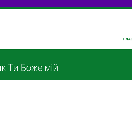
ГЛА
як Ти Боже мій