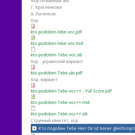
Фортепианный акк.
Г. Красненкова
А. Рыченков
Хор
kto-podoben-tebe-voc.pdf
kto-podoben-tebe-voc.mid
kto-podoben-Tebe-voc.sib
Хор - украинский вариант
kto-podoben-Tebe-ukr.pdf
Хор, вариант
kto-podoben-Tebe-voc++ - Full Score.pdf
kto-podoben-Tebe-voc++.mid
kto-podoben-Tebe-voc++.sib
Струнный квинтет, хор
Кто подобен Тебе Herr Dir ist keiner gleich!.mp3