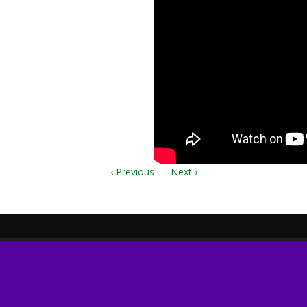
‹ Previous
Next ›