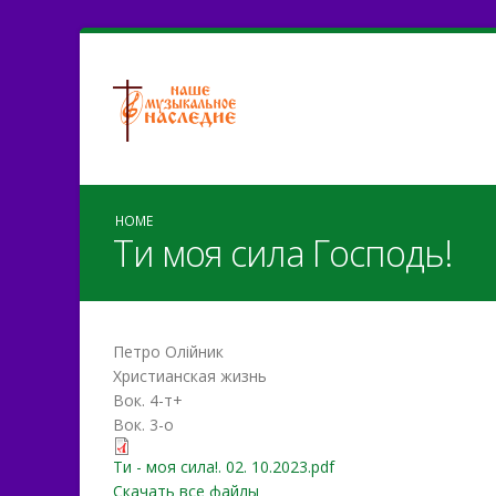
HOME
Ти моя сила Господь!
Петро Олійник
Христианская жизнь
Вок. 4-т+
Вок. 3-о
Ти - моя сила!. 02. 10.202
Ти - моя сила!. 02. 10.2023.pdf
Скачать все файлы