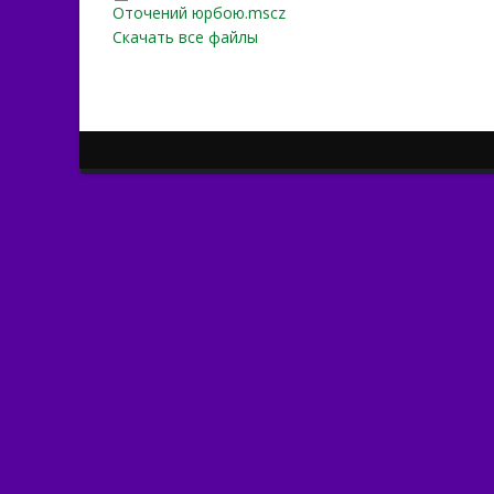
Оточений юрбою.mscz
Оточений юрбою.mscz
Скачать все файлы