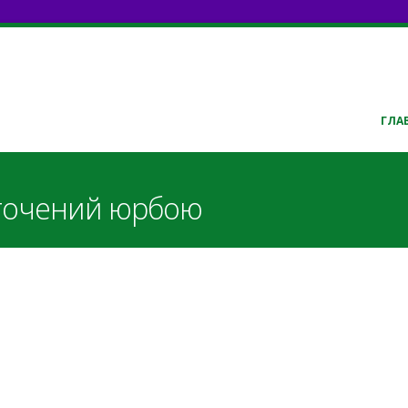
ГЛА
точений юрбою