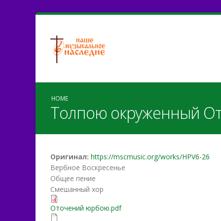
HOME
Толпою окруженный О
Оригинал:
https://mscmusic.org/works/HPV6-26
Вербное Воскресенье
Общее пение
Смешанный хор
Оточений юрбою.pdf
Оточений юрбою.pdf