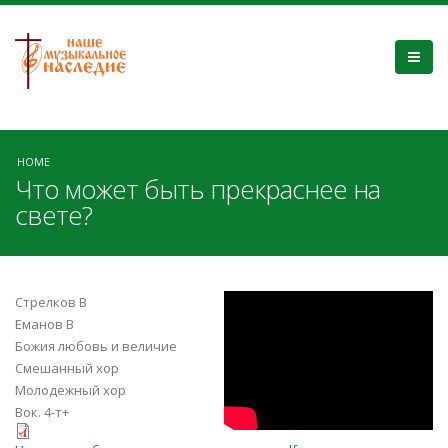
HOME
Что может быть прекраснее на
свете?
_I1WibwYmlo
Стрелков В
Еманов В
Божия любовь и величие
Смешанный хор
Молодежный хор
Вок. 4-т+
Что_может_быть_прекраснее_на_с