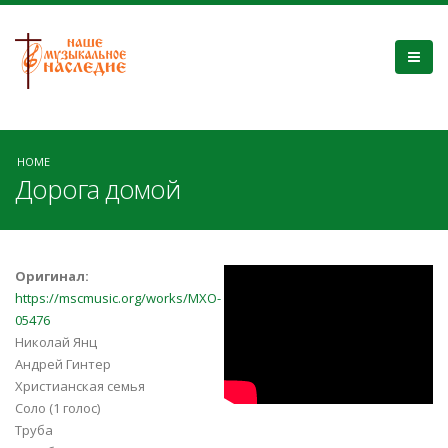
HOME
Дорога домой
1dMrCH8SnRs
Оригинал:
https://mscmusic.org/works/MXO-
05476
Николай Янц
Андрей Гинтер
Христианская семья
Соло (1 голос)
Труба