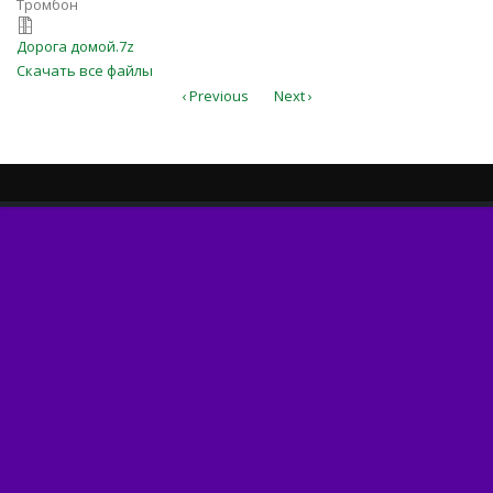
Тромбон
Дорога домой.7z
Дорога домой.7z
Скачать все файлы
‹ Previous
Next ›