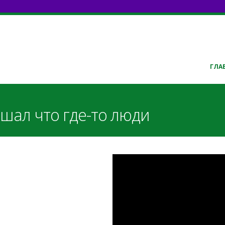
ГЛА
шал что где-то люди
4WFivTYPmAM
f