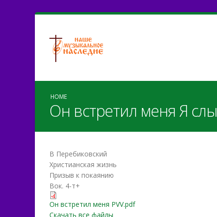
HOME
Он встретил меня Я слы
В Перебиковский
Христианская жизнь
Призыв к покаянию
Вок. 4-т+
Он встретил меня PVV.pd
Он встретил меня PVV.pdf
Скачать все файлы