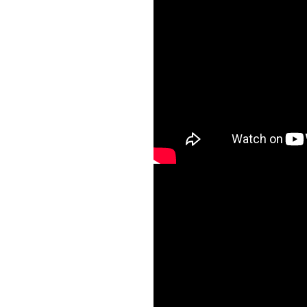
tnPppe5FRmg