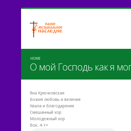
HOME
О мой Господь как я мо
Яна Крючковская
Божия любовь и величие
Хвала и благодарение
Смешанный хор
Молодежный хор
Вок. 4-т+