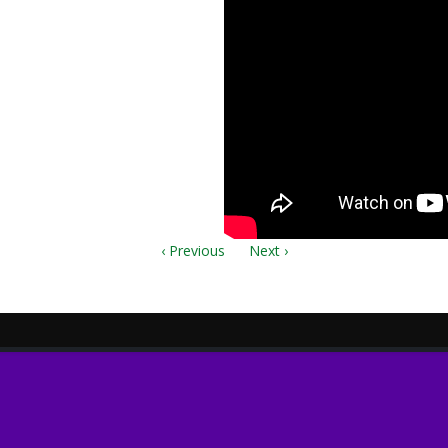
у.mp3
.pdf
.mxl
‹ Previous
Next ›