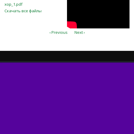
хор_1.pdf
Скачать все файлы
‹ Previous
Next ›