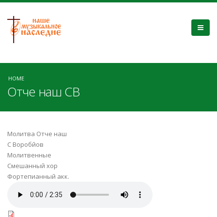
HOME
Отче наш СВ
Молитва Отче наш
С Воробйов
Молитвенные
Смешанный хор
Фортепианный акк.
Отче наш (В С ).mp3