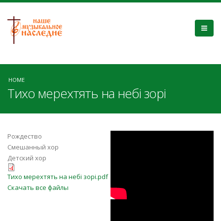
HOME
Тихо мерехтять на небі зорі
avnsTC1cLUk
Рождество
Смешанный хор
Детский хор
Тихо мерехтять на небі зорі.pdf
Тихо мерехтять на небі зорі.pdf
Скачать все файлы
dv3fV-9_C-k