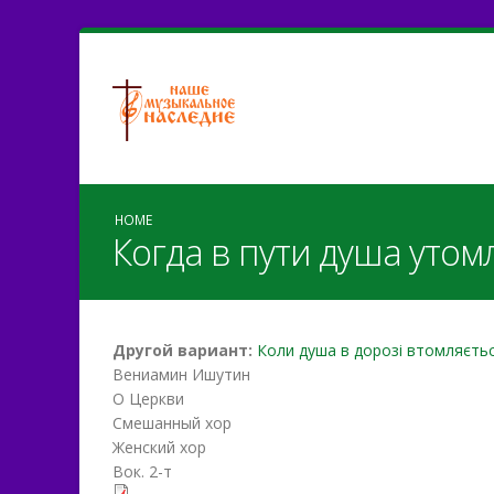
HOME
Когда в пути душа утом
Другой вариант:
Коли душа в дорозі втомляєть
Вениамин Ишутин
О Церкви
Смешанный хор
Женский хор
Вок. 2-т