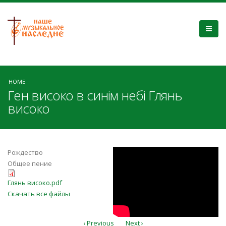
HOME
Ген високо в синім небі Глянь
високо
Eub6S35SZB4
Рождество
Общее пение
Глянь високо.pdf
Глянь високо.pdf
Скачать все файлы
‹ Previous
Next ›