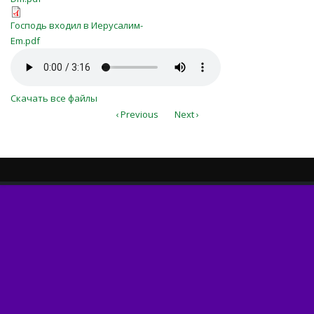
Dm.pdf
Господь входил в Иерусалим-
Господь входил в Иерусалим-
Em.pdf
Em.pdf
Господь входил в Иерусалим.m4a
Скачать все файлы
‹ Previous
Next ›